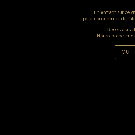
ur Cuvees
En entrant sur ce sit
pour consommer de l’alc
Réservé à la 
Nous contacter po
Discover
Discover
Discover
Discover
Disc